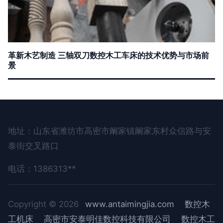
革新木艺制造 三轴双刀数控木工车床的技术优势与市场前
景
地址：山东省潍坊市高密市阚家镇阚家东村众信路与安
泰街交叉路口
电话：1386313**
Copyright © 2026
www.antaimingjia.com
数控木
工机床
高密市安泰明佳数控科技有限公司
数控木工